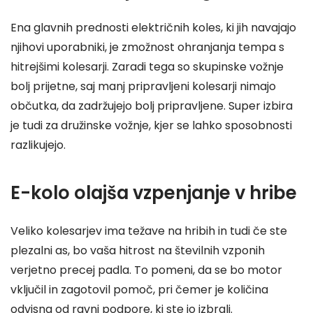
Ena glavnih prednosti električnih koles, ki jih navajajo
njihovi uporabniki, je zmožnost ohranjanja tempa s
hitrejšimi kolesarji. Zaradi tega so skupinske vožnje
bolj prijetne, saj manj pripravljeni kolesarji nimajo
občutka, da zadržujejo bolj pripravljene. Super izbira
je tudi za družinske vožnje, kjer se lahko sposobnosti
razlikujejo.
E-kolo olajša vzpenjanje v hribe
Veliko kolesarjev ima težave na hribih in tudi če ste
plezalni as, bo vaša hitrost na številnih vzponih
verjetno precej padla. To pomeni, da se bo motor
vključil in zagotovil pomoč, pri čemer je količina
odvisna od ravni podpore, ki ste jo izbrali.