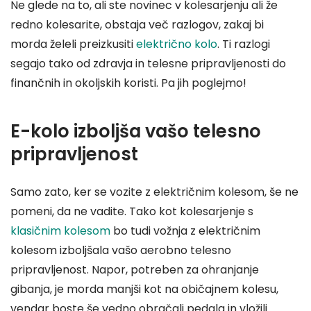
Ne glede na to, ali ste novinec v kolesarjenju ali že
redno kolesarite, obstaja več razlogov, zakaj bi
morda želeli preizkusiti
električno kolo
. Ti razlogi
segajo tako od zdravja in telesne pripravljenosti do
finančnih in okoljskih koristi. Pa jih poglejmo!
E-kolo izboljša vašo telesno
pripravljenost
Samo zato, ker se vozite z električnim kolesom, še ne
pomeni, da ne vadite. Tako kot kolesarjenje s
klasičnim kolesom
bo tudi vožnja z električnim
kolesom izboljšala vašo aerobno telesno
pripravljenost. Napor, potreben za ohranjanje
gibanja, je morda manjši kot na običajnem kolesu,
vendar boste še vedno obračali pedala in vložili