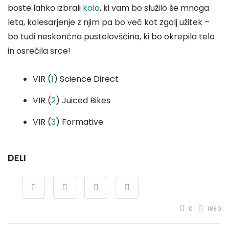
boste lahko izbrali
kolo
, ki vam bo služilo še mnoga
leta, kolesarjenje z njim pa bo več kot zgolj užitek –
bo tudi neskončna pustolovščina, ki bo okrepila telo
in osrečila srce!
VIR (
1
) Science Direct
VIR (
2
) Juiced Bikes
VIR (
3
) Formative
DELI
0
1880