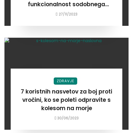
funkcionalnost sodobnega
električnega kolesa: E-kolo
27/11/2023
Tomos Flexer
ZDRAVJE
7 koristnih nasvetov za boj proti
vročini, ko se poleti odpravite s
kolesom na morje
30/06/2023