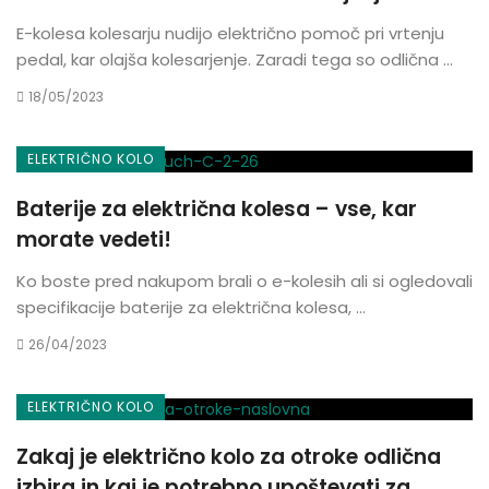
E-kolesa kolesarju nudijo električno pomoč pri vrtenju
pedal, kar olajša kolesarjenje. Zaradi tega so odlična ...
18/05/2023
ELEKTRIČNO KOLO
Baterije za električna kolesa – vse, kar
morate vedeti!
Ko boste pred nakupom brali o e-kolesih ali si ogledovali
specifikacije baterije za električna kolesa, ...
26/04/2023
ELEKTRIČNO KOLO
Zakaj je električno kolo za otroke odlična
izbira in kaj je potrebno upoštevati za