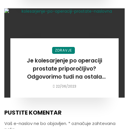
ZDRAVJE
Je kolesarjenje po operaciji
prostate priporočljivo?
Odgovorimo tudi na ostala
vprašanja, povezana s
22/06/2023
kolesarjenjem in prostato
PUSTITE KOMENTAR
Vaš e-naslov ne bo objavljen.
*
označuje zahtevana