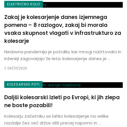
ELEKTRIČNO KOLO
Zakaj je kolesarjenje danes izjemnega
pomena – 8 razlogov, zakaj bi morala
vsaka skupnost vlagati v infrastrukturo za
kolesarje
Nedavna pandemija je potrdila, kar mnogi načrtovalci in
inženirji zagovarjajo že leta: kolesarjenje danes je ...
06/01/2023
KOLESARSKE POTI
Daljši kolesarski izleti po Evropi, ki jih zlepa
ne boste pozabili!
Kolesarju začetniku se lahko kolesarjenje na velike
razdalje čez več držav sliši precej naporno in ...