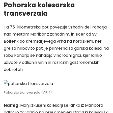
Pohorska kolesarska
transverzala
Ta 75-kilometrska pot povezuje vzhodni del Pohorja
nad mestom Maribor z zahodnim, in sicer od Sv.
Bolfenk do Kremžarjevega vrha na Koroškem. Ker
gre za hribovito pot, je primerna za gorska kolesa. Na
robu Pohorja se nahajajo vinorodni griči, kjer lahko
uživate v odličnih vinih in različnih gastronomskih
dobrotah.
Pohorska transverzala (VIR 4)
Namig:
Manj izkušeni kolesarji se lahko iz Maribora
odločijo za vožnjo po prej omenjeni Dravski kolesarski