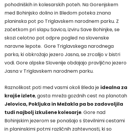
pohodniških in kolesarskih poteh. Na Gorenjskem
med Bohinjsko dolino in Bledom poteka znana
planinska pot po Triglavskem narodnem parku. Z
začetkom pri slapu Savica, izviru Save Bohinjke, se
skozi celotno pot odpre pogled na slovenske
naravne lepote. Gore Triglavskega narodnega
parka, ki obkrožajo jezero Jasna, se zrcalijo v bistri
vodi. Gore alpske Slovenije obdajajo pravljično jezero
Jasna v Triglavskem narodnem parku.
Raznolikost poti med vasmi okoli Bleda je
idealna za
krajše izlete
, gosta mreža gozdnih cest na planotah
Jelovica, Pokljuka in Mežakla pa bo zadovoljila
tudi najbolj izkušene kolesarje
. Gore nad
Bohinjskim jezerom se ponašajo s številnimi cestami
in planinskimi potmi različnih zahtevnosti, ki so