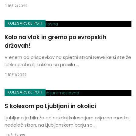
16/12/2022
KOLESARSKE POTI
Kolo na vlak in gremo po evropskih
državah!
V enem od prispevkov na spletni strani NewBike.si ste že
lahko prebrali, kakšna so pravila ...
18/11/2022
KOLESARSKE POTI
S kolesom po Ljubljani in okolici
Ljubljana je bila že od nekdaj kolesarjem prijazno mesto,
nedaleč stran, na Ljubljanskem barju so ...
11/11/2022