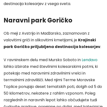
destinacija kolesarjev z vsega sveta.
Naravni park Goričko
Ob meji z Avstrijo in Madžarsko, zaznamovan z
valovitimi griči in slikovitimi kmetijami, je
Krajinski
park Goričko priljubljena destinacija kolesarjev
.
V ravninskem delu med Mursko Soboto in
Lendavo
lahko izbirate med številnimi kolesarskimi potmi, ki
potekajo med naravnimi zdravilnimi vrelci in
termalnimi zdravilišči. Med njimi Terme Moravske
Toplice ponujajo deset tematskih poti, dolgih od 5 do
50 kilometrov, nekatere z rahlim vzponom. Poleg
razglednih in naravnih lepot lahko občudujete tudi
čudovite gradove, posejane po dolini, med katerimi je