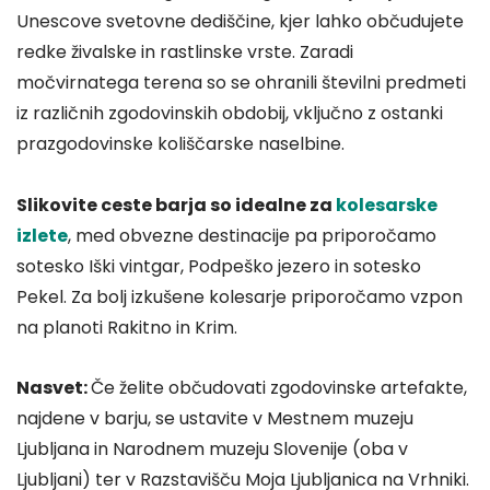
Unescove svetovne dediščine, kjer lahko občudujete
redke živalske in rastlinske vrste. Zaradi
močvirnatega terena so se ohranili številni predmeti
iz različnih zgodovinskih obdobij, vključno z ostanki
prazgodovinske koliščarske naselbine.
Slikovite ceste barja so idealne za
kolesarske
izlete
, med obvezne destinacije pa priporočamo
sotesko Iški vintgar, Podpeško jezero in sotesko
Pekel. Za bolj izkušene kolesarje priporočamo vzpon
na planoti Rakitno in Krim.
Nasvet:
Če želite občudovati zgodovinske artefakte,
najdene v barju, se ustavite v Mestnem muzeju
Ljubljana in Narodnem muzeju Slovenije (oba v
Ljubljani) ter v Razstavišču Moja Ljubljanica na Vrhniki.