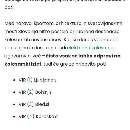
poti.
Med naravo, športom, arhitekturo in svetovljanskimi
mesti Slovenija hitro postaja priljubljena destinacija
kolesarskih navdušencev. Ker so danes vedno bolj
popularna in dostopna tudi
električna kolesa
pa
izgovorov ni več –
čisto vsak se lahko odpravi na
kolesarski izlet
, tudi če gre za hribovito pot!
VIR (
1
) Ljubljana.si
VIR (
2
) Bohinj.si
VIR (
3
) Bled.si
VIR (
4
) Koroska.si