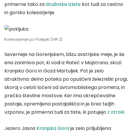
primerne tako za
družinske izlete
kot tudi za cestno
in gorsko kolesarjenje.
Kolesarjenje po Pokljuki (VIR 2)
Severneje na Gorenjskem, blizu avstrijske meje, je še
ena zanimiva pot, ki vodi iz Rateč v Mojstrano, skozi
Kranjsko Goro in Gozd Martuljek. Pot je zelo
atraktivna: delno poteka po opuščeni železniški progi,
skoraj v celoti ločeni od avtomobilskega prometa, in
prečka številne mostove. Ker ima okrepčevalne
postaje, opremljena postajališča in je brez težjih
vzponov, je primerna tudi za tiste, ki potujejo
z otroki
.
Jezero Jasna
Kranjska Gora
je zelo priljubljena