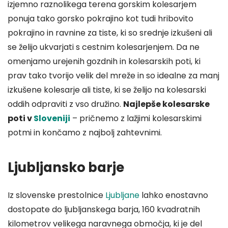
izjemno raznolikega terena gorskim kolesarjem
ponuja tako gorsko pokrajino kot tudi hribovito
pokrajino in ravnine za tiste, ki so srednje izkušeni ali
se želijo ukvarjati s cestnim kolesarjenjem. Da ne
omenjamo urejenih gozdnih in kolesarskih poti, ki
prav tako tvorijo velik del mreže in so idealne za manj
izkušene kolesarje ali tiste, ki se želijo na kolesarski
oddih odpraviti z vso družino.
Najlepše kolesarske
poti v
Sloveniji
– pričnemo z lažjimi kolesarskimi
potmi in končamo z najbolj zahtevnimi.
Ljubljansko barje
Iz slovenske prestolnice
Ljubljane
lahko enostavno
dostopate do ljubljanskega barja, 160 kvadratnih
kilometrov velikega naravnega območja, ki je del