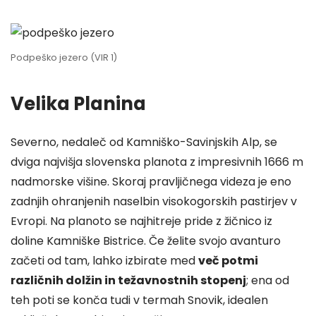
Podpeško jezero (VIR 1)
Velika Planina
Severno, nedaleč od Kamniško-Savinjskih Alp, se
dviga najvišja slovenska planota z impresivnih 1666 m
nadmorske višine. Skoraj pravljičnega videza je eno
zadnjih ohranjenih naselbin visokogorskih pastirjev v
Evropi. Na planoto se najhitreje pride z žičnico iz
doline Kamniške Bistrice. Če želite svojo avanturo
začeti od tam, lahko izbirate med
več potmi
različnih dolžin in težavnostnih stopenj
; ena od
teh poti se konča tudi v termah Snovik, idealen