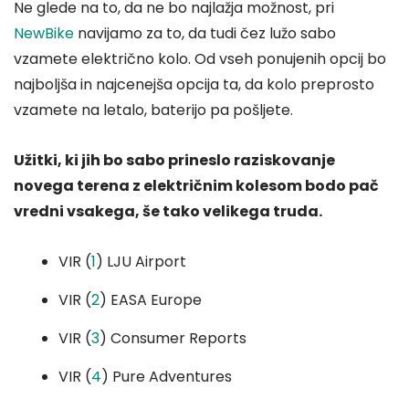
Ne glede na to, da ne bo najlažja možnost, pri
NewBike
navijamo za to, da tudi čez lužo sabo
vzamete električno kolo. Od vseh ponujenih opcij bo
najboljša in najcenejša opcija ta, da kolo preprosto
vzamete na letalo, baterijo pa pošljete.
Užitki, ki jih bo sabo prineslo raziskovanje
novega terena z električnim kolesom bodo pač
vredni vsakega, še tako velikega truda.
VIR (
1
) LJU Airport
VIR (
2
) EASA Europe
VIR (
3
) Consumer Reports
VIR (
4
) Pure Adventures