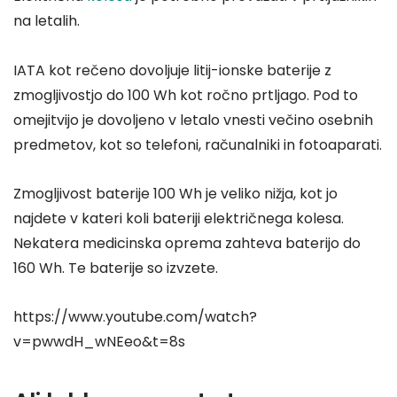
na letalih.
IATA kot rečeno dovoljuje litij-ionske baterije z
zmogljivostjo do 100 Wh kot ročno prtljago. Pod to
omejitvijo je dovoljeno v letalo vnesti večino osebnih
predmetov, kot so telefoni, računalniki in fotoaparati.
Zmogljivost baterije 100 Wh je veliko nižja, kot jo
najdete v kateri koli bateriji električnega kolesa.
Nekatera medicinska oprema zahteva baterijo do
160 Wh. Te baterije so izvzete.
https://www.youtube.com/watch?
v=pwwdH_wNEeo&t=8s