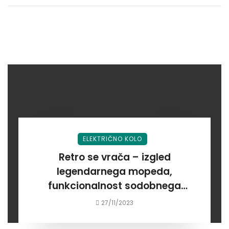
ELEKTRIČNO KOLO
Retro se vrača – izgled
legendarnega mopeda,
funkcionalnost sodobnega
električnega kolesa: E-kolo
27/11/2023
Tomos Flexer