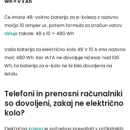
Wh = V x Ah
Če imate 48-voltno baterijo za e-kolesa z nazivno
močjo 10 amper ur, potem formula za izračun vatov
deluje
takole: 48 x 10 = 480 Wh
Vaša baterija za električno kolo 48 V 10 A ima nazivno
moč 480 Wh. Ker IATA ne dovoljuje ničesar nad 100
Wh, ta baterija za e-kolo ne bi bila dovoljena na
letalu.
Telefoni in prenosni računalniki
so dovoljeni, zakaj ne električno
kolo?
Električna
kolesa
je potrebno prevažati v prtljažnikih