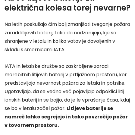
električna kolesa torej nevarne?
Na letih poskušajo čim bolj zmanjšati tveganje požara
zaradi litijevih baterij, tako da nadzorujejo, kje so
shranjene v letalu in koliko vatov je dovoljenih v
skladu s smernicami IATA.
IATA in letalske družbe so zaskrbljene zaradi
morebitnih litijevih baterij v prtljažnem prostoru, ker
predstavljajo nevarnost požara za letala in potnike.
Ugotavljajo, da se vedno več pojavljajo odpoklici litij
ionskih baterij in se bojijo, da je le vprašanje časa, kdaj
se bo v letalu začel požar.
Litijeve baterije se
namreč lahko segrejejo in tako povzročijo požar
v tovornem prostoru.