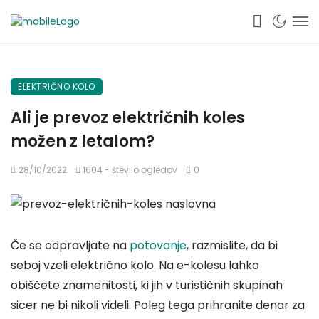
ELEKTRIČNO KOLO
Ali je prevoz električnih koles
možen z letalom?
28/10/2022
1604 - število ogledov
0
Če se odpravljate na
potovanje
, razmislite, da bi
seboj vzeli električno kolo. Na e-kolesu lahko
obiščete znamenitosti, ki jih v turističnih skupinah
sicer ne bi nikoli videli. Poleg tega prihranite denar za